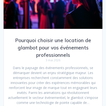
Pourquoi choisir une location de
glambot pour vos événements
professionnels
3 mai 2026
Dans le paysage des événements professionnels, se
démarquer devient un enjeu stratégique majeur. Les
entreprises recherchent constamment des solutions
innovantes pour créer des expériences mémorables qui
renforcent leur image de marque tout en engageant leurs
invités. Parmi les animations qui révolutionnent
actuellement le secteur événementiel, le glambot s'impose
comme une technologie de pointe capable de…