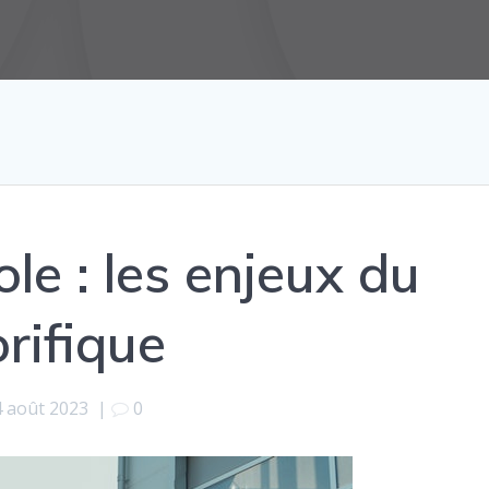
ole : les enjeux du
orifique
4 août 2023
|
0