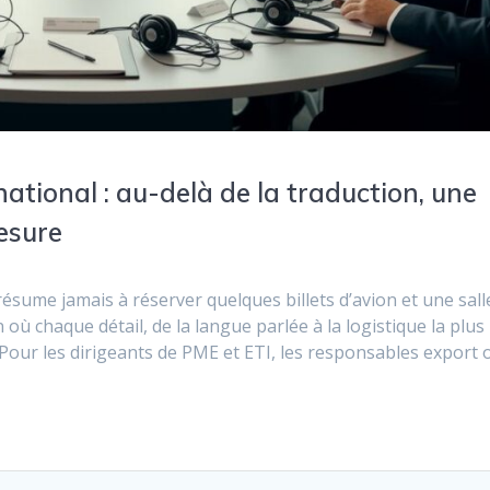
ational : au-delà de la traduction, une
esure
ésume jamais à réserver quelques billets d’avion et une sall
 où chaque détail, de la langue parlée à la logistique la plus
. Pour les dirigeants de PME et ETI, les responsables export 