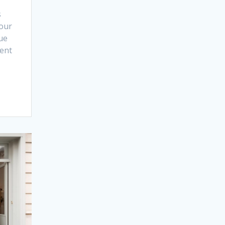
s
our
ue
ment