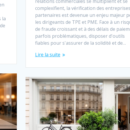
relations commerciales se multiplient et se
en
complexifient, la vérification des entreprise
partenaires est devenue un enjeu majeur p
 la
les dirigeants de TPE et PME. Face à un risq
 de
de fraude croissant et à des délais de paie
parfois problématiques, disposer d'outils
fiables pour s'assurer de la solidité et de…
Lire la suite