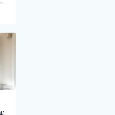
ans…
4]