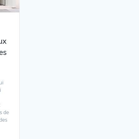
ux
es
ui
i
t
s de
 des