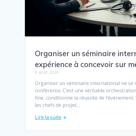
Organiser un séminaire intern
expérience à concevoir sur m
6 août 2026
Organiser un séminaire international ne se r
conférence. C’est une véritable orchestration
fine, conditionne la réussite de l’événement
les chefs de projet…
Lire la suite